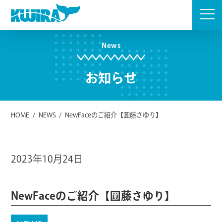
Skip
to
content
News
お知らせ
HOME
/
NEWS
/
NewFaceのご紹介【圓藤さゆり】
2023年10月24日
NewFaceのご紹介【圓藤さゆり】