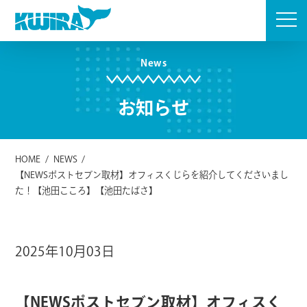
Skip
to
content
News
お知らせ
HOME
/
NEWS
/
【NEWSポストセブン取材】オフィスくじらを紹介してくださいまし
た！【池田こころ】【池田たばさ】
2025年10月03日
【NEWSポストセブン取材】オフィスく