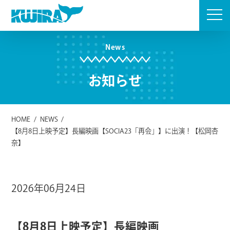
Skip
to
content
News
お知らせ
HOME
/
NEWS
/
【8月8日上映予定】長編映画【SOCIA23「再会」】に出演！【松岡杏
奈】
2026年06月24日
【8月8日上映予定】長編映画