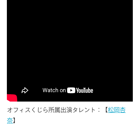
オフィスくじら所属出演タレント：【
松岡杏
奈
】