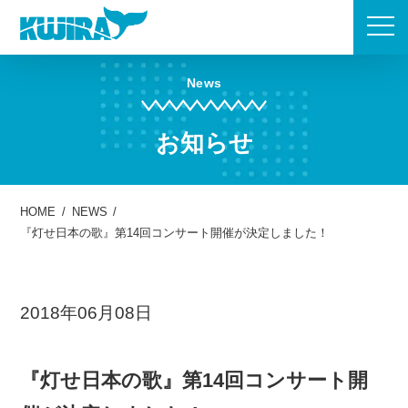
Skip
to
content
News
お知らせ
HOME
/
NEWS
/
『灯せ日本の歌』第14回コンサート開催が決定しました！
2018年06月08日
『灯せ日本の歌』第14回コンサート開