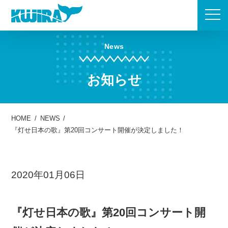
Skip
to
content
News
お知らせ
HOME
/
NEWS
/
『灯せ日本の歌』第20回コンサート開催が決定しました！
2020年01月06日
『灯せ日本の歌』第20回コンサート開