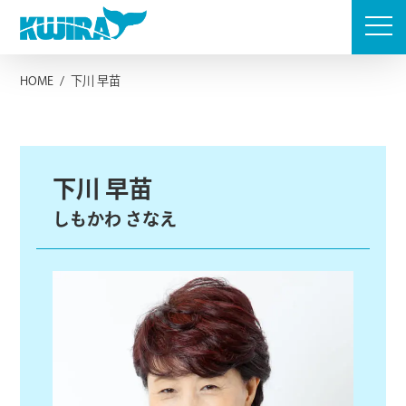
Skip
to
content
HOME
/
下川 早苗
下川 早苗
しもかわ さなえ