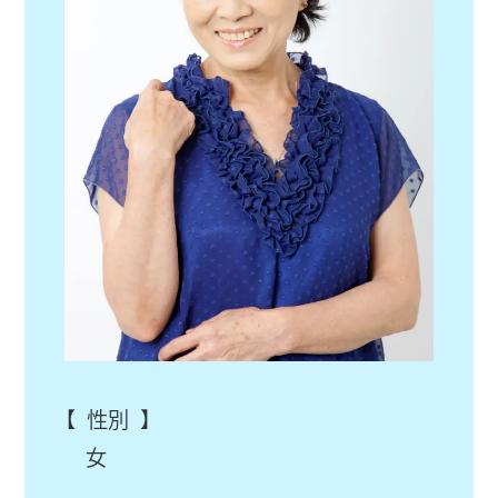
【 性別 】
女