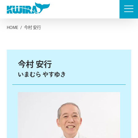
Skip
to
content
HOME
/
今村 安行
今村 安行
いまむら やすゆき