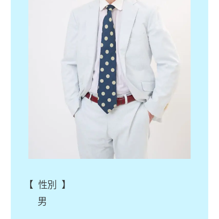
【 性別 】
男