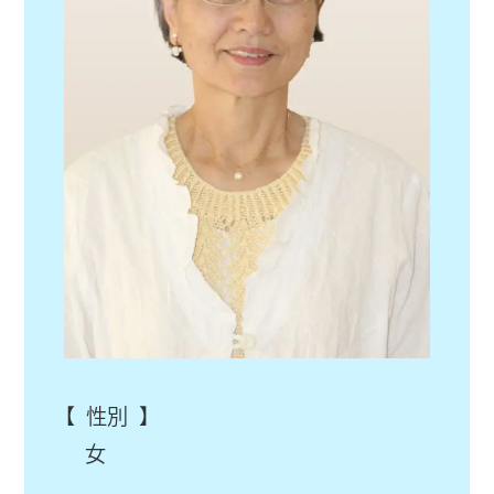
【 性別 】
女