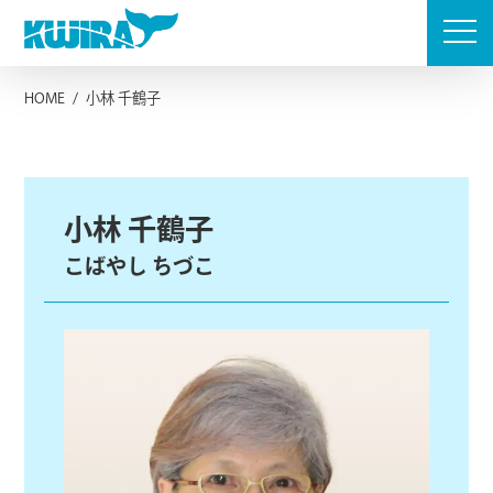
Skip
to
content
HOME
/
小林 千鶴子
小林 千鶴子
こばやし ちづこ