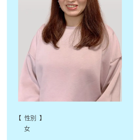
【 性別 】
女