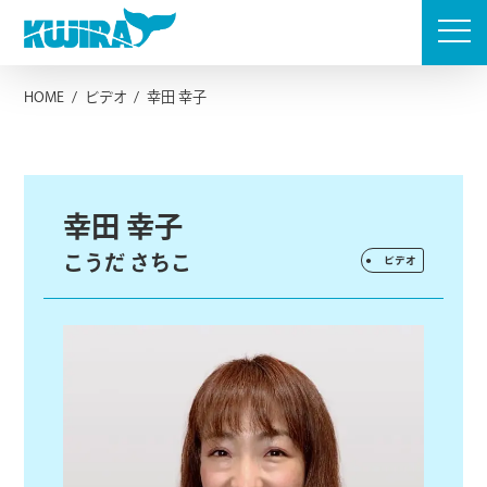
Skip
to
content
HOME
/
ビデオ
/
幸田 幸子
幸田 幸子
こうだ さちこ
ビデオ