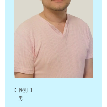
【 性別 】
男