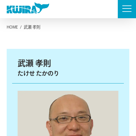
Skip
to
content
HOME
/
武瀬 孝則
武瀬 孝則
たけせ たかのり