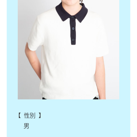
【 性別 】
男