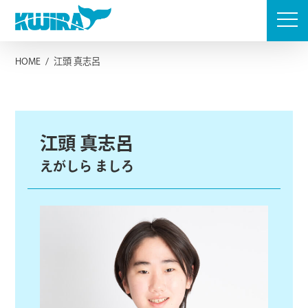
Skip
to
content
HOME
/
江頭 真志呂
江頭 真志呂
えがしら ましろ