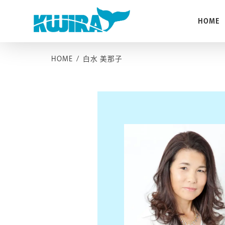
Skip
to
HOME
content
HOME
/
白水 美那子