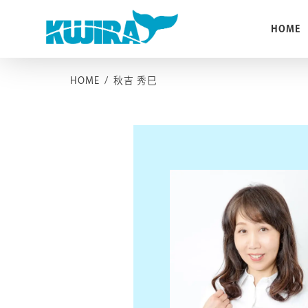
Skip
to
HOME
content
HOME
/
秋吉 秀巳