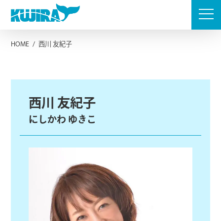
Skip
to
content
HOME
/
西川 友紀子
西川 友紀子
にしかわ ゆきこ