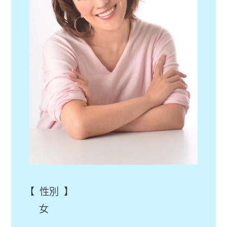
【 性別 】
女