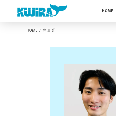
Skip
to
HOME
content
HOME
/
豊田 光