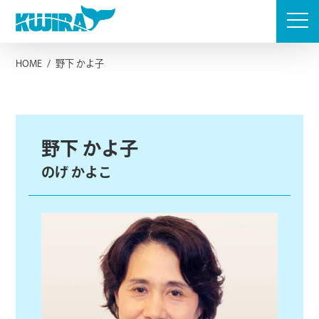
Skip
to
content
HOME
/
野下 かよ子
野下 かよ子
のげ かよこ