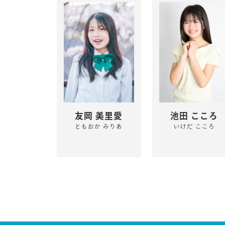
友岡 美里愛
池田 こころ
ともおか みりあ
いけだ こころ