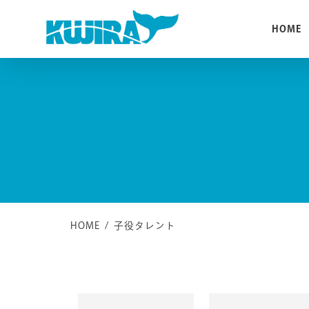
Skip
to
HOME
content
HOME
/
子役タレント