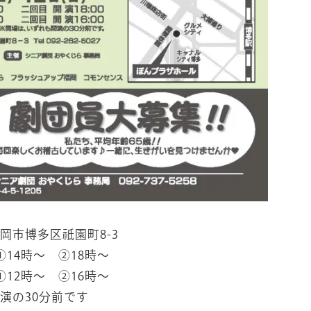
岡市博多区祇園町8-3
①14時～ ②18時～
①12時～ ②16時～
演の30分前です