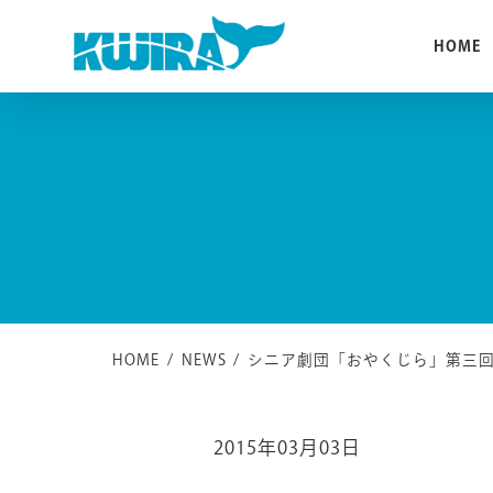
Skip
to
HOME
content
HOME
/
NEWS
/
シニア劇団「おやくじら」第三
2015年03月03日