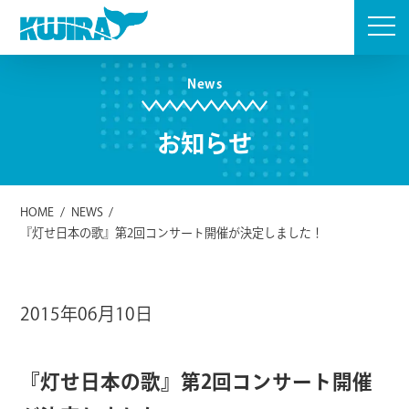
Skip
to
content
News
お知らせ
HOME
/
NEWS
/
『灯せ日本の歌』第2回コンサート開催が決定しました！
2015年06月10日
『灯せ日本の歌』第2回コンサート開催